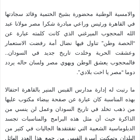
والامسية الوطنية محضورة بشيخ الختمية وقائد سجادتها
في القاهرة ورئيس وراعي مبادرة شكرا مصر مولانا عبد
الله المحجوب الميرغني الذي كانت كلمته عبارة عن
“الحصة وطن” تناول فيها نضال أمة رفضت الاستعمار
وعشقت الحرية وخلدت تاريخ جديد في السودان..
فالمحجوب يعشق الوطن ويهوي مصر ولسان حاله يردد
دوما “مصر يا اخت بلادي”.
ما رتبت له إدارة مدارس القبس المنير بالقاهرة احتفالا
بهذه المناسبة كان عبارة عن صفحة بيضاء مكتوب عليها
من ذهب تخلد في تاريخ السودان وعمل لن ينسي من
الذاكرة حيث أن مثل هذه البرامج والمناسبات تجسد
الدبلوماسية الشعبية التي تفقتقدها الجاليات في كثير من
البلدان وتمكنت أسرة القبس من جمع هذا العدد الهائل