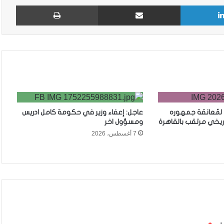
لينكدإن
مشاركة عبر البريد
طباع
 لمُعانقة جمهوره
عاجل: إعفاء وزير في حكومة كامل ادريس
ريخي مرتقب بالقاهرة
ومسؤول اخر
7 أغسطس، 2026