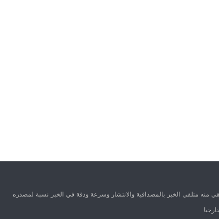
ي منه متلقي الخبر بالمصداقية والانتشار وسرعة ودقة في الخبر نسبة لمصدره
ارجيا