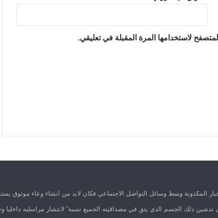
متصفح لاستخدامها المرة المقبلة في تعليقي.
ار المكذوبة وسط وسائل التواصل الاجتماعي فكان لابد من انشاء وعاء موثوق يستق
 تدشين ذلك الجسم الذي يثق في مصداقيته الجميع نسبة” لانتشار مراسليه داخليا وخ