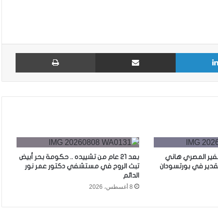
لينكدإن
مشاركة عبر البريد
طباع
لسفير المصري هاني
بعد 21 عام من تشييده .. حكومة بحر أبيض
تقدير في بورتسودان
تبث الروح في مستشفي دكتور عمر نور
الدائم
8 أغسطس، 2026