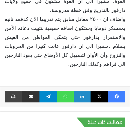
القوة، مشيرا الي أن القوة ستكون في جميع ولايات
دارفور بالتدريج وفق خطة مدروسة.
واضاف ان ٢٥٠٠ مقاتل سابق يتم تدريبها الان كدفعه ثانيه
بمعسكر دومايا وستكون اضافه حقيقية لتثبيت دعائم الأمن
والاستقرار بدارفور حتى يتمكن المواطن من العيش
بسلام ،مشيرا الي ان دارفور عانت كثيرا من الحروبات
والنزوح وأن الأوان لتسهيل كل الأوضاع حتى يعود النازحين
الي قراهم وكذلك النازحين.
فيسبوك
X
لينكدإن
واتساب
تيلقرام
مشاركة عبر البريد
طبا
مقالات ذات صلة