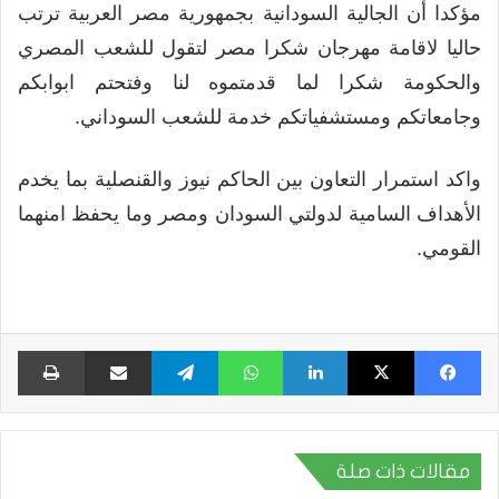
مؤكدا أن الجالية السودانية بجمهورية مصر العربية ترتب
حاليا لاقامة مهرجان شكرا مصر لتقول للشعب المصري
والحكومة شكرا لما قدمتموه لنا وفتحتم ابوابكم
وجامعاتكم ومستشفياتكم خدمة للشعب السوداني.
واكد استمرار التعاون بين الحاكم نيوز والقنصلية بما يخدم
الأهداف السامية لدولتي السودان ومصر وما يحفظ امنهما
القومي.
فيسبوك
X
لينكدإن
واتساب
تيلقرام
مشاركة عبر البريد
طبا
مقالات ذات صلة