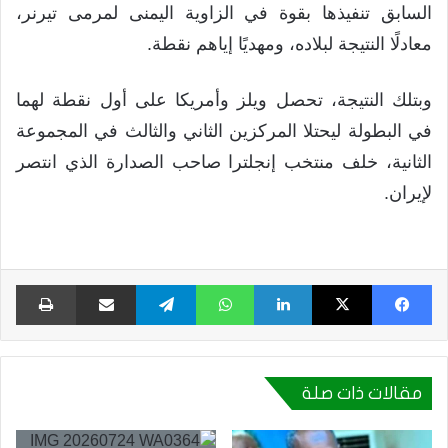
السابق تنفيذها بقوة في الزاوية اليمنى لمرمى تيرنر،
معادلًا النتيجة لبلاده، ومهديًا إياهم نقطة.
وبتلك النتيجة، تحصل ويلز وأمريكا على أول نقطة لهما
في البطولة ليحتلا المركزين الثاني والثالث في المجموعة
الثانية، خلف منتخب إنجلترا صاحب الصدارة الذي انتصر
لإيران.
فيسبوك
X
لينكدإن
واتساب
تيلقرام
مشاركة عبر البريد
طبا
مقالات ذات صلة