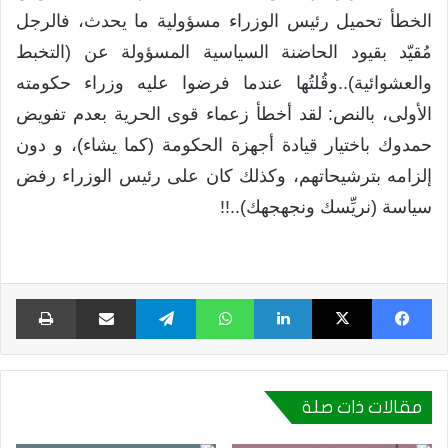
الخطأ تحميل رئيس الوزراء مسؤولية ما يحدث، فالرجل
مُقيّد بقيود الحاضنة السياسية المسؤولة عن (التخبط
والعشوائية)..وقُلتُها عندما فرضوا عليه وزراء حكومته
الأولى، بالنص: لقد أخطأ زعماء قوى الحرية بعدم تفويض
حمدوك باختيار قيادة أجهزة الحكومة (كما يشاء)، و دون
إلزامه بترشيحاتهم، وكذلك كان على رئيس الوزراء رفض
سياسة (نريِّسك ونجهجهك)..!!
فيسبوك
X
لينكدإن
واتساب
تيلقرام
مشاركة عبر البريد
طبا
مقالات ذات صلة