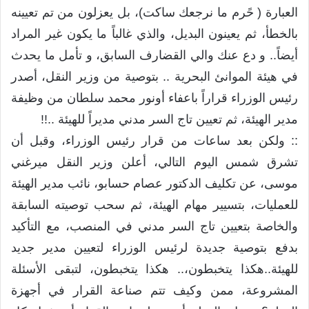
العبارة ( حًرم ما نرجعك ساكت)، بل يعزلون من تم تعيينه
بالخطأ، ثم يعينون البديل، والذي غالباً ما يكون غير المراد
أيضاً.. و دع عنك والي القضارف السابق، و تأمل ما يحدث
في هيئة الموانئ البحرية .. بتوصية من وزير النقل، أصدر
رئيس الوزراء قراراً باعفاء أونور محمد سلطان من وظيفة
مدير الهيئة، ثم تعيين تاج السر مدني مديراً للهيئة ..!!
:: ولكن بعد ساعات من قرار رئيس الوزراء، وقبل أن
تشرق شمس اليوم التالي، أعلن وزير النقل ميرغني
موسى، عن تكليف الدكتور عصام حسابو، نائب مدير الهيئة
للعمليات، بتسيير مهام الهيئة، ثم سحب توصيته السابقة
والخاصة بتعيين تاج السر مدني في المنصب، مع التأكيد
بدفع بتوصية جديدة لرئيس الوزراء لتعيين مدير جديد
للهيئة..هكذا يتخبطون،.. هكذا يتخبطون، لتبقى الأسئلة
المشروعة، ممن وكيف تتم صناعة القرار في أجهزة