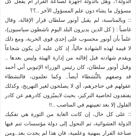
الدولة؟، وهل بالدولة أجهزة لصناعة القرار أم يفعل كل
مسؤول ما يشاء دون علم المسؤول الآخر ..؟؟
:: وبالمناسبة، لم يقبل أونور سلطان قرار الإقالة، وقال
غاضباً : ( كل الذين يديرون البلد اليوم ناشطون سياسيون)،
علماً بأن أونور محسوب على إحدى قوى الحرية، ومع ذلك
لا قيمة لهذه الشهادة حالياً، إذ كان عليه أن يكون شجاعاً
ويقدم شهادته قبل إقالته من إدارة الهيئة وليس بعدها ..
وقبل أونور سلطان، كان رئيس الوزراء الإثيوبي أبي أحمد
قد وصفهم بالنُّشطاء أيضاً.. وكما تعلمون، فالنشطاء
عقولهم في حناجرهم، أي لا يصلحون لغير التهريج، وكذلك
يفتقدون لخاصية التركيز، بحيث لايميّزون كادرهم عن كادر
الفلول إلا بعد تعيينهم في المناصب ..!!
:: على كل حال، إن كانت الغاية من الثورة هي تفكيك
الدولة العشوائية، ثم التحول إلى دولة مؤسسات تتم فيها
صناعة القرار بمهنية وعلمية، فان هذا لم يحدث بعد..ومن