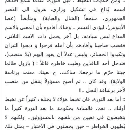
:: ومن حكايات التخبط ، قبل الثورة، عندما سمع أحدهم
اسمه يُذاع في تشكيل وزاري، هرول الى القصر
الجمهوري، ملتحفاً (الشال والعباية)، ومتأبطاً (عصا
الأبنوس)، ليؤدي القسم .. وهناك أفادوه بأن المعني بالاسم
المذاع ليس سيادته، بل آخر يحمل ذات الاسم الثلاثي،
فغضب صاحبنا وأفادهم بأن أهله فرحوا و ذبحوا الثيران
وتكبدوا الخسائر، وليس عدلاً أن يعود إليهم (بلا منصب)،
فتدخل أحد النافذين وطيب خاطره قائلاً : ( يازول طالما
جيتنا حرّم ما نرجعك ساكت، ح نعينك معتمد برئاسة
الولاية)، وقد كان .. ثم أصبح مسؤولاً يتنقل من منصب
لآخر برشاقة النحل ..!!
:: أما بعد الثورة، فان تخبط هؤلاء لا يختلف كثيراً عن تخبط
أولئك .. نعم، فالسادة بحكومة ما بعد الثورة كثيراً ما
يتخبطون في تعيين من نلقبهم بالمسؤولين.. ولكنهم لا
يُطيبون الخواطر – حين يخطئون في الاختيار – بمثل تلك