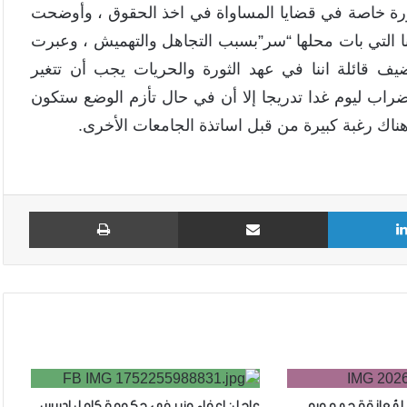
لثورة خاصة في قضايا المساواة في اخذ الحقوق ، وأوضحت
قنا التي بات محلها “سر”بسبب التجاهل والتهميش ، وعبرت
ضيف قائلة اننا في عهد الثورة والحريات يجب أن تتغير
لإضراب ليوم غدا تدريجا إلا أن في حال تأزم الوضع ستكون
ناك رغبة كبيرة من قبل اساتذة الجامعات الأخرى.
لينكدإن
مشاركة عبر البريد
طباع
 لمُعانقة جمهوره
عاجل: إعفاء وزير في حكومة كامل ادريس