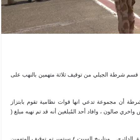
قسم شرطة الجيلي من توقيف ثلاثة متهمين بالنهب على
شرطة أن مجموعة تدعي انها قوات نظامية تقوم بابتزاز
خري صالون ، وافاد أحد المُبلغين أنه قد تم نهبه مبلغ (
وكثفت شرطة مباحث القسم من العمل الميداني بالطريق الدائري .. وبتاريخ السبت ٤ سبتمبر تم توقيف المتهمين