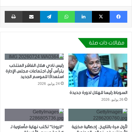
فيسبوك
X
لينكدإن
واتساب
تيلقرام
مشاركة عبر البريد
طبا
مقالات ذات صلة
رئيس نادي هلال الفاشر المنتخب
يترأس أول اجتماعات مجلس الإدارة
استعدادًا للموسم الجديد
24 يوليو، 2026
السوباط رئيسا للهلال لدورة جديدة
26 يوليو، 2026
لأول مرة بالتاريخ.. إحصائية مخزية
“لاروخا” تكتب نهاية مأساوية لـ