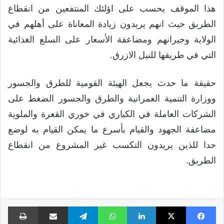
هذا الموقف يحسب على اؤلئك المنتفعين من انقطاع
الطريق حيث انهم يريدون زيادة المعاناة على أهلهم في
الولاية وجيرانهم ومضاعفة الأسعار على السلع الغذائية
التي في طريقها للنيل الازرق.
حقيقة ما حدث يجعل الهيئة القومية للطرق والجسور
ووزارة التنمية العمرانية والطرق والجسور الضغط على
الشركات العاملة في الكباري في خوري القعرة والملوية
مضاعفة الجهود والقيام بأسرع ما يمكن القيام به لوضع
حدا للذين يريدون التكسب غير المشروع من انقطاع
الطريق.
فيسبوك
X
لينكدإن
واتساب
تيلقرام
مشاركة عبر البريد
طبا