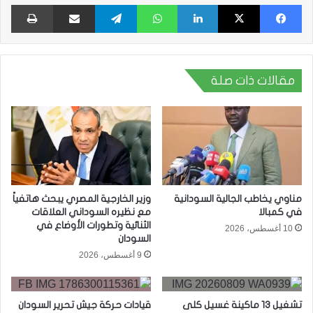
فيسبوك
X
لينكدإن
واتساب
تيلقرام
مشاركة عبر البريد
طبا
مقالات ذات صلة
مناوي يخاطب الجالية السودانية
وزير الخارجية المصري يبحث هاتفياً
في كمبالا
مع نظيره السوداني العلاقات
الثنائية وتطورات الأوضاع في
10 أغسطس، 2026
السودان
9 أغسطس، 2026
تشغيل 13 ماكينة غسيل كلى
قيادات حركة جيش تحرير السودان