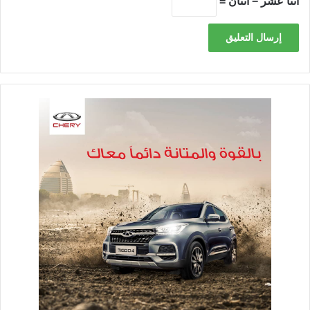
اثنا عشر − اثنان =