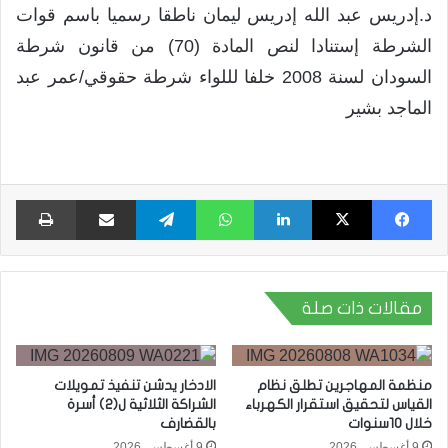
د.إدريس عبد الله إدريس ليمان ناطقا رسميا باسم قوات
الشرطة إستنادا لنص المادة (70) من قانون شرطة
السودان لسنة 2008 خلفا لللواء شرطة حقوقي/عمر عبد
الماجد بشير
فيسبوك
X
لينكدإن
واتساب
تيلقرام
مشاركة عبر البريد
طبا
مقالات ذات صلة
منظمة المهاجرين تطلق نظام
الادخار يدشن تنفيذ تمويلات
القياس لتحقيق استقرار الكهرباء
الشراكة الثلاثية ل(2) أسرة
خلال 10سنوات
بالقضارف
9 أغسطس، 2026
9 أغسطس، 2026