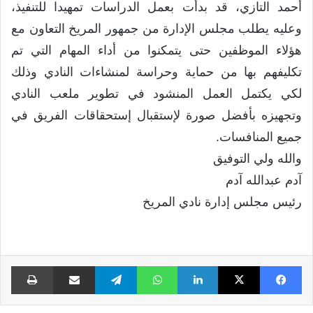
أحمد التازي، قد بدأت بعمل الدراسات تمهيدا للتنفيذ،
وعليه يطلب مجلس الإدارة من جمهور المريخ التعاون مع
هؤلاء الموظفين حتى يتمكنوا من أداء المهام التي تم
تكليفهم بها من حماية وحراسة لمنشاءات النادي وذلك
لكي يكتمل العمل المنشود في تطوير ملعب النادي
وتجهيزه بأفضل صورة لإستقبال إستحقاقات الفريق في
جميع المنافسات.
والله ولي التوفيق
آدم عبدالله آدم
رئيس مجلس إدارة نادي المريخ
فيسبوك
X
لينكدإن
واتساب
تيلقرام
مشاركة عبر البريد
طبا