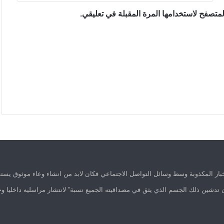
متصفح لاستخدامها المرة المقبلة في تعليقي.
ار المكذوبة وسط وسائل التواصل الاجتماعي فكان لابد من انشاء وعاء موثوق يستق
 تدشين ذلك الجسم الذي يثق في مصداقيته الجميع نسبة” لانتشار مراسليه داخليا وخ