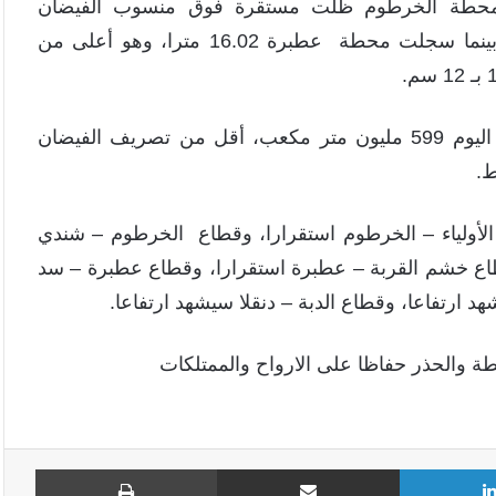
 أن محطة الخرطوم ظلت مستقرة فوق منسوب الفيضان
(16.50متر) بـ 4 سنتيمترات لمدة يومين على التوالي، بينما سجلت محطة عطبرة 16.02 مترا، وهو أعلى من
وسجلت محطة الديم عند الحدود السودانية – الأثيوبية اليوم 599 مليون متر مكعب، أقل من تصريف الفيضان
الأولياء – الخرطوم استقرارا، وقطاع الخرطوم – شندي
اع خشم القربة – عطبرة استقرارا، وقطاع عطبرة – سد
 ارتفاعا، وقطاع الدبة – دنقلا سيشهد ارتفاعا.
طة والحذر حفاظا على الارواح والممتلكات
لينكدإن
مشاركة عبر البريد
طباع