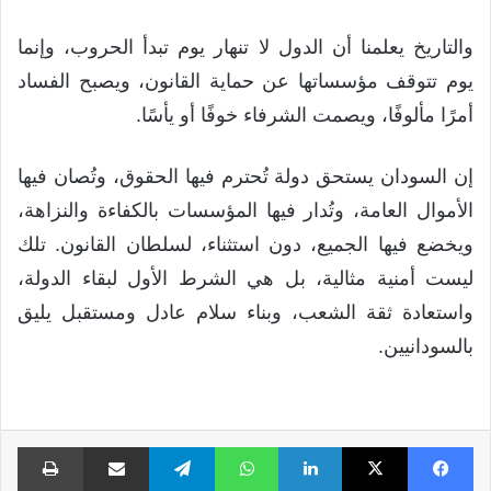
والتاريخ يعلمنا أن الدول لا تنهار يوم تبدأ الحروب، وإنما
يوم تتوقف مؤسساتها عن حماية القانون، ويصبح الفساد
أمرًا مألوفًا، ويصمت الشرفاء خوفًا أو يأسًا.
إن السودان يستحق دولة تُحترم فيها الحقوق، وتُصان فيها
الأموال العامة، وتُدار فيها المؤسسات بالكفاءة والنزاهة،
ويخضع فيها الجميع، دون استثناء، لسلطان القانون. تلك
ليست أمنية مثالية، بل هي الشرط الأول لبقاء الدولة،
واستعادة ثقة الشعب، وبناء سلام عادل ومستقبل يليق
بالسودانيين.
فيسبوك
X
لينكدإن
واتساب
تيلقرام
مشاركة عبر البريد
طبا