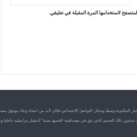
متصفح لاستخدامها المرة المقبلة في تعليقي.
ار المكذوبة وسط وسائل التواصل الاجتماعي فكان لابد من انشاء وعاء موثوق يستق
 تدشين ذلك الجسم الذي يثق في مصداقيته الجميع نسبة” لانتشار مراسليه داخليا وخ