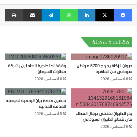
فيسبوك
X
لينكدإن
واتساب
تيلقرام
مشاركة عبر البريد
طبا
مقالات ذات صلة
ديوان الزكاة يفوج 8700 مواطن
وقفة احتجاجية للعاملين بشركة
سوداني من القاهرة
مطارات السودان
6 أغسطس، 2026
6 أغسطس، 2026
تدشين منصة بيان الرقمية لحوسبة
الخدمة المدنية
بدر للطيران تحتفي برجال العطاء
5 أغسطس، 2026
في قطاع الطيران السوداني
6 أغسطس، 2026