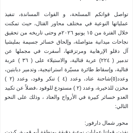
تواصل قواتكم المسلحة، و القوات المساندة، تنفيذ
عملياتها النوعية في مختلف محاور القتال، حيث تمكنت
خلال الفترة من ١٥ يونيو ٢٠٢٦م وحتى تاريخه من تحقيق
نجاحات ميدانية متواصلة، وإلحاق خسائر جسيمة بمليشيا
آل دقلو الإرهابية ومرتزقتها، أسفرت في مجملها عن
تدمير ( ٢٢٤) عربة قتالية، والاستيلاء على ( ٣٦ ) عربة
قتالية، وإسقاط طائرة مسيّرة استراتيجية، وتدمير دبابتين،
وعدد(٥)شاحنة عتاد، وعدد (٤ ) تنكر وقود، وعدد (٢ )
مخزن للذخيرة، وعدد (٢ ) مستودع للوقود ،فضلاً عن تكبيد
العدو خسائر كبيرة في الأرواح والعتاد ، وذلك على النحو
التالي:
محور شمال دارفور:
نفذت قواتنا عمليات نوعية دقيقة بمنطقة أبو قمرة، كبدت