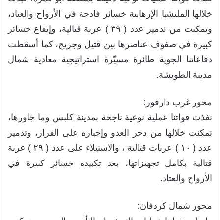
خلالها المليشيا الإرهابية خسائر فادحة في الأرواح والعتاد،
وتمكنت من تدمير عدد ( ٣٩ ) عربة قتالية، وإيقاع خسائر
كبيرة في صفوف عناصرها بين قتيل وجريح، كما أسقطت
دفاعاتنا الجوية طائرة مسيّرة استراتيجية معادية شمال
مدينة الطويشة.
محور غرب دارفور:
نفذت قواتنا عملية نوعية ناجحة بمدينة كلبس وما جاورها،
تمكنت خلالها من دحر العدو وإجباره على الفرار، وتدمير
عدد ( ١٠ ) عربات قتالية ، والاستيلاء على عدد ( ٢٩ ) عربة
قتالية بكامل تجهيزاتها، بعد تكبيده خسائر كبيرة في
الأرواح والعتاد.
محور شمال كردفان: