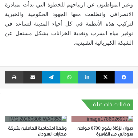
وعبر المواطنون عن ارتياحهم للخطوة التي بدأت بمبادرة
الانصرافي وانطلقت معها الجهود الحكومية والخيرية
لتركيب هذه الأنظمة في كل أحياء المدينة لتساعد في
توفير مياه الشرب وتغذية الخزانات بشكل مستقل عن
الشبكة الكهربائية التقليدية.
فيسبوك
X
لينكدإن
واتساب
تيلقرام
مشاركة عبر البريد
طبا
مقالات ذات صلة
ديوان الزكاة يفوج 8700 مواطن
وقفة احتجاجية للعاملين بشركة
سوداني من القاهرة
مطارات السودان