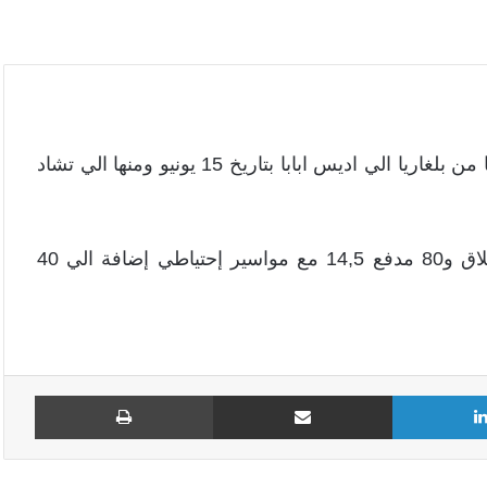
كشفت معلومات استخباراتية عن شحنة سلاح تم شحنها من بلغاريا الي اديس ابابا بتاريخ 15 يونيو ومنها الي تشاد
ووفقا للمنفستو فأن الشحنة تحتوي على 40 منصة إطلاق و80 مدفع 14,5 مع مواسير إحتياطي إضافة الي 40
لينكدإن
مشاركة عبر البريد
طباع