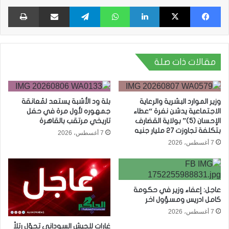
فيسبوك
X
لينكدإن
واتساب
تيلقرام
مشاركة عبر البريد
طبا
مقالات ذات صلة
وزير الموارد البشرية والرعاية
بلة ود الأشبة يستعد لمُعانقة
الاجتماعية يدشن نفرة “عطاء
جمهوره لأول مرة في حفل
الإحسان (5)” بولاية القضارف
تاريخي مرتقب بالقاهرة
بتكلفة تجاوزت 27 مليار جنيه
7 أغسطس، 2026
7 أغسطس، 2026
عاجل: إعفاء وزير في حكومة
كامل ادريس ومسؤول اخر
7 أغسطس، 2026
غارات للجيش السوداني تحوّل رتلاً