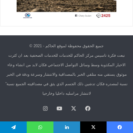
جميع الحقوق محفوظة لموقع الحاكم - 2021 ©
نبعت فكرة تاسيس مركز الحاكم للخدمات للخدمات الصحفية بعد ان كثرت
الاخبار المكذوبة وسط وسائل التواصل الاجتماعي فكان لابد من انشاء وعاء
موثوق يستقي منه متلقي الخبر بالمصداقية والانتشار وسرعة ودقة في الخبر
نسبة لمصدره فكان تدشين ذلك الجسم الذي يثق في مصداقيته الجميع نسبة”
لانتشار مراسليه داخليا وخارجيا
فيسبوك
X
يوتيوب
انستقرام
يسبوك
X
لينكدإن
واتساب
تيلقرام