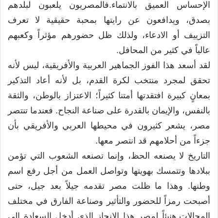
الإحساس العميق بالانتماء.فالمصريون يلعبون لبلدهم
بصدق، ويدافعون عن رايتها بمحبة حقيقية لا تعرف
التزييف أو الادعاء، ولذلك ظل حضورهم مؤثراً وكعبهم
عالياً في كثير من المحافل.
لقد أسعد هذا الفوز الجماهير العربية والأفريقية، ليس لأنه
تحقق لمجرد منتخب لكرة القدم، بل لأنه أعاد التذكير
بمعانٍ كبيرة افتقدتها أمتنا كثيراً؛ الاعتزاز بالوطن، والثقة
بالنفس، والإيمان بالقدرة على صناعة النجاح. فعندما تنتصر
مصر، يشعر كثيرون في محيطها العربي والأفريقي بأن
جزءاً من أحلامهم قد انتصر معها.
التاريخ لا يصنعه الحظ، وإنما تصنعه الشعوب التي تؤمن
ببلادها وتتمسك بهويتها وتواصل العمل من أجل رفع اسم
وطنها. وهذا ما ظلت مصر تقدمه جيلاً بعد جيل، حتى
أصبحت رمزاً للحضور والتأثير وصناعة الفارق في مختلف
المجالات.هنيئاً لمصر هذا الإنجاز الذي أدخل السعادة إلى