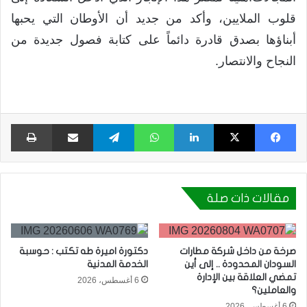
قلوب الملايين، وأكد من جديد أن الأوطان التي يحبها
أبناؤها بصدق قادرة دائماً على كتابة فصول جديدة من
النجاح والانتصار.
فيسبوك
X
لينكدإن
واتساب
تيلقرام
مشاركة عبر البريد
طبا
مقالات ذات صلة
صرخة من داخل شركة مطارات
دكتورة اميرة طه تكتب : حوسبة
السودان المحدودة .. إلى أين
الخدمة المدنية
تمضي العلاقة بين الإدارة
6 أغسطس، 2026
والعاملين؟
6 أغسطس، 2026