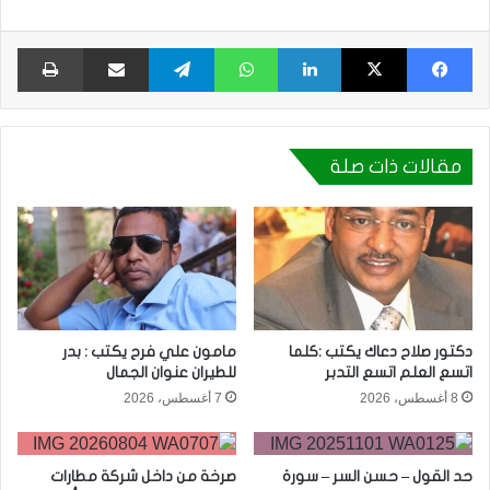
فيسبوك
X
لينكدإن
واتساب
تيلقرام
مشاركة عبر البريد
طبا
مقالات ذات صلة
دكتور صلاح دعاك يكتب :كلما
مامون علي فرح يكتب : بدر
اتسع العلم اتسع التدبر
للطيران عنوان الجمال
8 أغسطس، 2026
7 أغسطس، 2026
حد القول – حسن السر – سورة
صرخة من داخل شركة مطارات