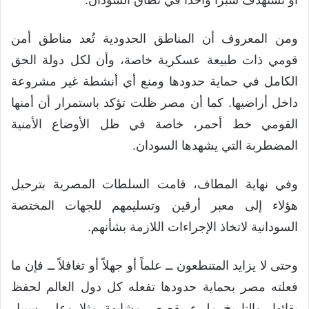
أو تستهدف شبراً واحداً في نطاق السودان.
ومن المعروف أن المناطق الحدودية تُعد مناطق أمن
قومي ذات طبيعة عسكرية خاصة، وأن لكل دولة الحق
الكامل في حماية حدودها ومنع أي أنشطة غير مشروعة
داخل أراضيها. كما أن مصر ظلت تؤكد باستمرار أن أمنها
القومي خط أحمر، خاصة في ظل الأوضاع الأمنية
المضطربة التي يشهدها السودان.
وفي نهاية المطاف، قامت السلطات المصرية بترحيل
هؤلاء إلى معبر أرقين وتسليمهم للجهات المختصة
السودانية لاتخاذ الإجراءات اللازمة بشأنهم.
​وحتى لا يزايد المتنطعون ــ علماً أو جهلاً أو تغافلاً ــ فإن ما
فعلته مصر بحماية حدودها تفعله كل دول العالم لحفظ
بقائها، والتاريخ مليء بقصص مشابهة مثلا وعلى سبيل