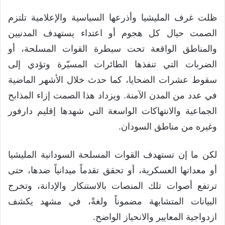
ظلت غرف المليشيا وأذرعها السياسية والإعلامية تلتزم
الصمت حيال كل هجوم أو اعتداء يستهدف المدنيين
والمناطق الواقعة تحت سيطرة القوات المسلحة، أو
الضربات التي تنفذها الطائرات المسيّرة وتؤدي إلى
سقوط عشرات الضحايا، كما حدث خلال الأشهر الماضية
في عدد من المدن الآمنة. ويزداد هذا الصمت إزاء المذابح
الجماعية والانتهاكات الواسعة التي شهدها إقليم دارفور
وغيره من مناطق السودان.
لكن ما إن تستهدف القوات المسلحة السودانية المليشيا
أو معداتها العسكرية، أو تحقق تقدماً ميدانياً ضدها، حتى
ترتفع أصوات تلك المنصات بالاستنكار والإدانة، وتخرج
البيانات المتشابهة مضموناً ولغةً، في مشهد يكشف
ازدواجية المعايير والانحياز الواضح.