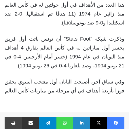
هذا العدد من الأهداف في أول جولتين له في كأس العالم
منذ زائير عام 1974 (11 هدفًا تم استقبالها: 0-2 ضد
اسكتلندا و0-9 ضد يوغوسلافيا).
وذكرت شبكة “Stats Foot” أن تونس باتت أول فريق
يخسر أول مباراتين له في كأس العالم بفارق 4 أهداف
منذ اليونان في عام 1994 (خسر أمام الأرجنتين 4-0 في
21 يونيو 1994، وضد بلغاريا 4-0 في 26 يونيو 1994).
وفي سياق آخر، أصبحت اليابان أول منتخب آسيوي يحقق
فوزا بأربعة أهداف في أي مرحلة من مباريات كأس العالم
فيسبوك
X
لينكدإن
واتساب
تيلقرام
مشاركة عبر البريد
طبا