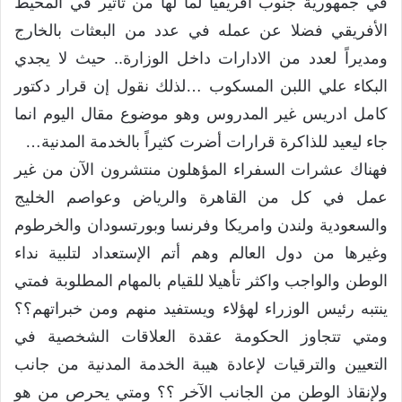
في جمهورية جنوب افريقيا لما لها من تأثير في المحيط
الأفريقي فضلا عن عمله في عدد من البعثات بالخارج
ومديراً لعدد من الادارات داخل الوزارة.. حيث لا يجدي
البكاء علي اللبن المسكوب …لذلك نقول إن قرار دكتور
كامل ادريس غير المدروس وهو موضوع مقال اليوم انما
جاء ليعيد للذاكرة قرارات أضرت كثيراً بالخدمة المدنية…
فهناك عشرات السفراء المؤهلون منتشرون الآن من غير
عمل في كل من القاهرة والرياض وعواصم الخليج
والسعودية ولندن وامريكا وفرنسا وبورتسودان والخرطوم
وغيرها من دول العالم وهم أتم الإستعداد لتلبية نداء
الوطن والواجب واكثر تأهيلا للقيام بالمهام المطلوبة فمتي
ينتبه رئيس الوزراء لهؤلاء ويستفيد منهم ومن خبراتهم؟؟
ومتي تتجاوز الحكومة عقدة العلاقات الشخصية في
التعيين والترقيات لإعادة هيبة الخدمة المدنية من جانب
ولإنقاذ الوطن من الجانب الآخر ؟؟ ومتي يحرص من هو