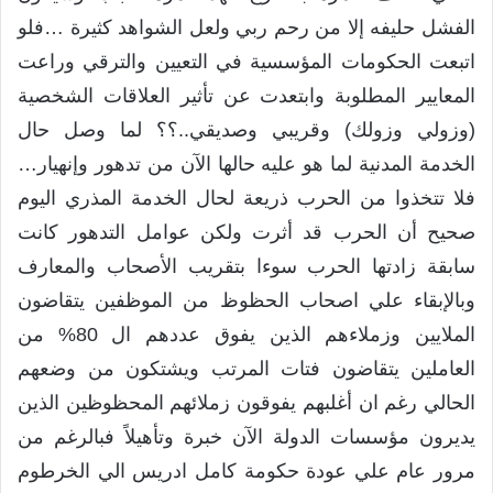
الفشل حليفه إلا من رحم ربي ولعل الشواهد كثيرة …فلو
اتبعت الحكومات المؤسسية في التعيين والترقي وراعت
المعايير المطلوبة وابتعدت عن تأثير العلاقات الشخصية
(وزولي وزولك) وقريبي وصديقي..؟؟ لما وصل حال
الخدمة المدنية لما هو عليه حالها الآن من تدهور وإنهيار…
فلا تتخذوا من الحرب ذريعة لحال الخدمة المذري اليوم
صحيح أن الحرب قد أثرت ولكن عوامل التدهور كانت
سابقة زادتها الحرب سوءا بتقريب الأصحاب والمعارف
وبالإبقاء علي اصحاب الحظوظ من الموظفين يتقاضون
الملايين وزملاءهم الذين يفوق عددهم ال 80% من
العاملين يتقاضون فتات المرتب ويشتكون من وضعهم
الحالي رغم ان أغلبهم يفوقون زملائهم المحظوظين الذين
يديرون مؤسسات الدولة الآن خبرة وتأهيلاً فبالرغم من
مرور عام علي عودة حكومة كامل ادريس الي الخرطوم