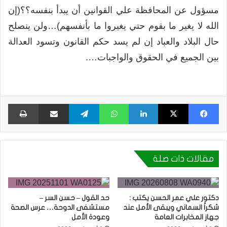
مسؤول عن المحافظة علي القوانين أن يبدأ بنفسه؟؟(إن
الله لا يغير ما بقوم حتي يغيروا ما بأنفسهم)…ولن ينصلح
حال البلاد والعباد إن لم يسد حكم القانون وتسود العدالة
بين الجميع في الحقوق والواجبات….
فيسبوك
X
لينكدإن
واتساب
تيلقرام
مشاركة عبر البريد
طبا
مقالات ذات صلة
دكتور علي عمر الحسن يكتب :
حد القول – حسن السر –
شكراً السماني ويبقى الأمل عند
مستشفى الدوحة… عرس الصحة
جهاز المخابرات العامة
وعودة الأمل