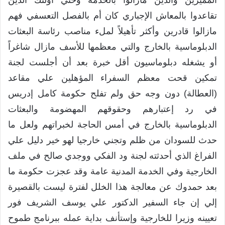
المميزين والذين مازالوا بالخدمة وحتي اولئك الذين
تقاعدوا بالمعاش الإجباري كان أم بالفصل التعسفي فهم
مازالوا قادرين وأكثر تأهيلاً لملء مناصب رئاسة البعثات
الدبلوماسية بالخارج والتي معظمها للأسف مازال شاغراً
أو يشغله دبلوماسيون أقل خبرة بعد أن أجلست لجنة
تمكين قحت معظم السفراء المؤهلين علي مقاعد
(العطالة) دون وجه حق ولم تفلح حكومة كامل إدريس
في رد إعتبارهم وحقوقهم المهضومة والبعثات
الدبلوماسية بالخارج في أمس الحاجة لخبراتهم ولعل ما
حدث للسودان من ظلم وتجني خارجيا لهو خير دليل علي
الفراغ الذي أحدثته لجنة ود الفكي ووجدي صالح في ملف
الخارجية وفي الخدمة المدنية عامة وقد عجزت حكومة ما
بعد حمدوك عن معالجة هذا الخلل لفترة ليست بالقصيرة
إلي إن جاء السفير الدكتور علي يوسف الشريف فور
تعيينه وزيرا للخارجية وإستأنف بداية عمله ببرنامج طموح