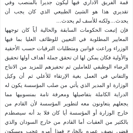
قمة الفريق الاداري فيها ليكون جديراً بالمنصب وفي
تقديري هذا هو الشيئ الطبيعي الذي كان يجب أن
يحدث…ولكنه للأسف لم يحدث…
فإن إتبعت الحكومات السابقة والحالية أياً كان توجهها
المعايير المطلوبة في التعيين للوظائف العليا بما فيها
الوزراء وراعت قوانين ومتطلبات الترقيات حسب الأحقية
والأولية فكان يمكن لها ان تحقق جملة أهداف أولها تحقيق
الرضاء الوظيفي للعاملين ثم تحفيزهم للمزيد من الانتاج
والتفاني في العمل بغية الإرتقاء للأعلي ثم أن وكيل
الوزارة او المدير الذي يأتي من صلب المؤسسة يكون له
الدراية الكاملة بتفاصيلها ومعرفة تامة بمنسوبيها مما
يجعلهم يتعاونون معه لتطوير المؤسسة لأن القادم من
خارج الوزارة أو المؤسسة أيا كان فلا بد أنه سيصطدم
بالكثير من العقبات أما القادم من خارج السودان والذي
قضي نصف عمره بالخارج فهذا أمره عجب وسيكون