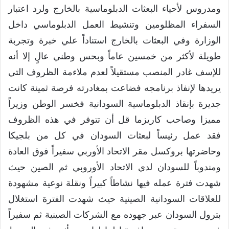
ومدروس لأحياء البعثات الدبلوماسية بالخارج ولرد اعتبار
السفراء المظلومين وتنشيط العمل الدبلوماسي داخل
الوزارة وفي البعثات بالخارج استناداً علي خبرة وتجربة
طويلة لأكثر من خمسين عاماً وبحس وطني عالٍ إلا أنه
للإسف غادر المنصب مستقيلاً لعدم ملاءمة الظروف التي
يريدها لإنفاذ برنامجه فضاعت بمغادرته فرصة ثمينة كانت
جديرة بإنقاذ الدبلوماسية السودانية فخسر الوطن وزيراً
مميزا وصاحب كاريزما قل أن تتوفر في هذه الظروف
فقد عمل رئيساً لبعثات السودان في كل من بلجيكا
وحاضرتها بروكسل مقر الاتحاد الأوربي سفيراً فوق العادة
ومندوباً للسودان لدي الاتحاد الأوروبي ثم الصين حيث
شهدت فترة عمله فيها نشاطاً كبيراً ونقلة نوعية مشهودة
للعلاقات السودانية الصينية حيث شهدت الفترة استغلال
بترول السودان عبر جهوده مع الشركات الصينية ثم سفيراً