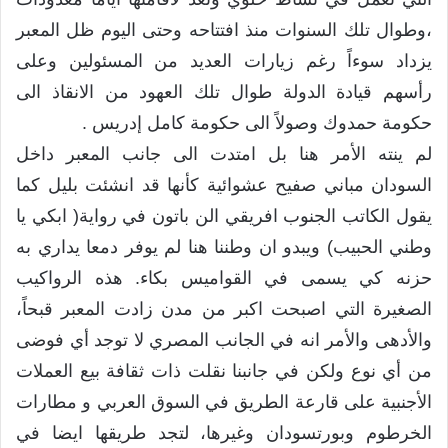
،وطوال تلك السنوات منذ افتتاحه وحتى اليوم ظل المعبر
يزداد سوءاً رغم زيارات العديد من المسئولين وعلى
رأسهم قيادة الدولة طوال تلك العهود من الانقاذ الى
حكومة حمدوك وصولاً الى حكومة كامل إدريس .
لم ينته الأمر هنا بل امتدت الى جانب المعبر داخل
السودان مباني صفيح عشوائية كأنها قد انشئت بليل كما
يقول الكاتب الجنوب افريقي الن باتون في رواية( ابكي يا
وطني الحبيب) ويبدو ان وطننا هنا لم يوفر دمعا يداري به
حزنه كي يسمى في القواميس بكاء. هذه الرواكيب
الصغيرة التي اصبحت اكبر من مدن زادت المعبر قبحاً،
والأدهى والأمر انه في الجانب المصري لا توجد أي فوضى
من أي نوع ولكن في جانبنا نقلت ذات ثقافة بيع العملات
الأجنبية على قارعة الطريق في السوق العربي و مطارات
الخرطوم وبورتسودان وغيرها، لتجد طريقها ايضا في