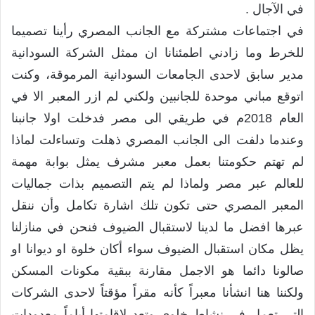
في الآجال .
في اجتماعات مشتركة مع الجانب المصري رأينا تصميما
للخرط وما زادني اطمئنانا ان ممثل الشركة السودانية
مدير سابق لاحدى الجامعات السودانية المرموقة، وكنت
اتوقع مباني موحدة للجانبين ولكني لم ازر المعبر الا في
العام 2018م في طريقي الى مصر فدخلت اولا جانبنا
وعندما دلفت الى الجانب المصري ذهلت وتساءلت لماذا
لم تهتم حكومتنا بعمل معبر مشرف يمثل بوابة مهمة
للعالم عبر مصر ولماذا لم يتم التصميم بذات جماليات
المعبر المصري حتى تكون تلك اشارة تكامل وأن ننقل
عبرها افضل ما لدينا لاستقبال الضيوف فنحن في منازلنا
يظل مكان استقبال الضيوف سواء أكان خلوة او ديوانا او
صالونا دائما هو الاجمل مقارنة ببقية مكونات المسكن
ولكننا هنا انشأنا معبراً كأنه مقراً مؤقتاً لاحدى الشركات
التي تعمل في نشاط خلوي وتعد لاقامتها أياماً معدودات