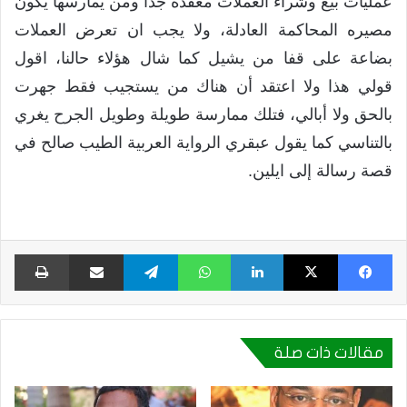
عمليات بيع وشراء العملات معقدة جدا ومن يمارسها يكون
مصيره المحاكمة العادلة، ولا يجب ان تعرض العملات
بضاعة على قفا من يشيل كما شال هؤلاء حالنا، اقول
قولي هذا ولا اعتقد أن هناك من يستجيب فقط جهرت
بالحق ولا أبالي، فتلك ممارسة طويلة وطويل الجرح يغري
بالتناسي كما يقول عبقري الرواية العربية الطيب صالح في
قصة رسالة إلى ايلين.
فيسبوك
X
لينكدإن
واتساب
تيلقرام
مشاركة عبر البريد
طبا
مقالات ذات صلة