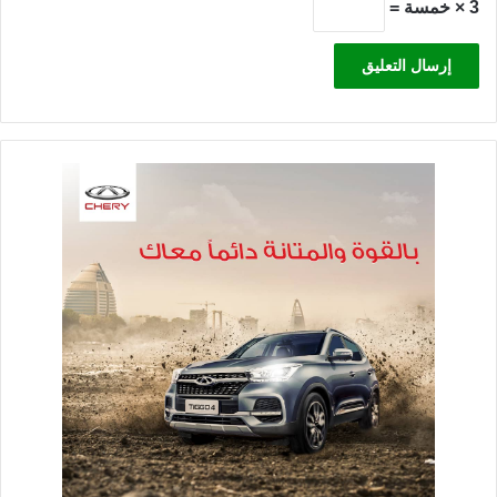
3 × خمسة =