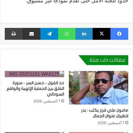
حدود للجنة الامل حتى تقدم نموذجا غير مسبوق.
فيسبوك
X
لينكدإن
واتساب
تيلقرام
مشاركة عبر البريد
طبا
مقالات ذات صلة
حد القول – حسن السر – سورة
الفلق بين الحماية الإلهية والواقع
السوداني
7 أغسطس، 2026
مامون علي فرح يكتب : بدر
للطيران عنوان الجمال
7 أغسطس، 2026