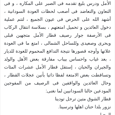
الأمل ودرس بليغ تقدمه فى الصبر على المكاره ، و فى
التعاون والتعاضد فى أصعب لحظات العودة السودانية ،
أشهد الله على الحرص فى عيون الجميع ، لتتم عملية
دخول العائدين و تحميل امتعتهم ، بسلاسة انتقال الركاب
فى الأرصفة جوار رصيف قطار الأمل متجهين قبلى
وبحرى وصعيدى وللساحل الشمالى ، امتع ما فى العودة
علاتها وأوجه قصورها نتيجة التدافع المحموم للعودة للديار
، بعد غياب واحساس بيباب مفارقة بعض الأهل والولد
والجيران والحبان ، إستقل قطار الأمل عشرات المئات
وتساقطت بعض الامتعة لفظا ذاتيا بأنين عجلات القطار ،
وحال العائدين والواقفين فى الرصيف من المفوجين
المودعين حالنا السودانيين لما نغنى:
قطار الشوق متين ترحل تودينا
نزور بلدا حنان اهلها وترسينا.
الرحيل