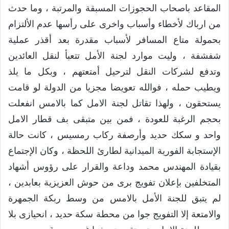
المقاعد باصحاب الحجوزات المسبقة والمرتبة ، وما حدث
من ارباك لأخطاء وأسباب واخرى على رأسها عدم الألتزام
بحمولة متاع المسافر لأسباب مقدرة بعد أقذر عملية
شفشفة ، وليت موارد لجنة الأمل تتعبأ لنقل العائدين
وتدفع لشركات النقل لترحيل أمتعتهم ، وبكل ما يلذ
ويطيب حمله ، فوالله تعويضا مجزيا من الدولة لو قامت
يستحقون ، ولهذا تقاتل لجنة الامل كما بالامس انفعلت
بحجم الرغبة للعودة ، فمن بين متبقى بف قطار الامل
واحد و سكك حديد وأرصفة ركاب رمسيس ، كانت حالة
الإستجابة الفورية الميدانية لطارئ اللحظة ، وكان الإجتماع
بقيادة المهندس محمد وداعة والقرار على رؤوس أشهاد
المتخلفين بإعلان تفويج برى من حوش العزيزية بعابدين ،
لم يتبق للجنة الأمل بالامس من وسط ربكة الجمهرة
والامتعة إلا التفويج جوا من محطة سكة حديد ، انحيازى بلا