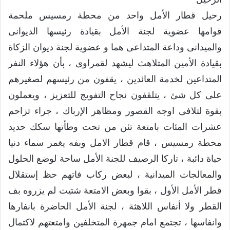
رحيل قطار الأمل واحد من محطة رمسيس ملحمة
قوامها عضوية لجنة الأمل بقيادة رئيسها الديوانى
والميدانى وداعة المتداعى هما و عضوية لجنة ديوان الزكاة
بقيادة الأمين المتلاهث ليشهد لقمراوى ، بأن هؤلاء النفر
المتداعين لخدمة العائدين ، يقفون من رئيسهم لصغيرهم
على كل شئ ، يتلقفون نجاح التفويج للتعزيز ، ويعملون
بقوة لتلافى اوجه القصور ومظاهر الإرباك ، جراء تزاحم
عشرات المئات بامتعة تئن من تحت وطأتها سكك حديد
محطة رمسيس ، قام قطار الامل وبفه يغمر سماء دنيا
حياة دائبة ، تاركا الرصيف للجنة الأمل ساحة لوضع الحلول
والمعالجات الميدانية ، لبعض ركاب فاتهم حظ إستقلال
قطر الأمل الأول ، بقوا وبعض الامتعة شتيت لم يزروه بف
القطر ولا أنفاس اللاهثة ، لجنة الأمل الحاضرة بانفارها
وانفاسها ، تجتمع امام جمهرة المتخلفين وامتعتهم لاكتمال