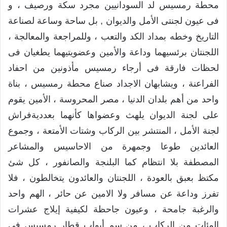
محطة رمسيس لد السودانيين مجرد سكة ورصيف ، و
فى عيون لجنتى الأمل والديوان , بل ساحة وساعة لصناعة
التاريخ وخطه بمداد الكد والتعب ، وللمراجعة والمعالجة ،
اللجنتان برئسيهما وداعة والأمين وعضويتيهما يطغيان فى
لحظات فارقة فى أرجاء رمسيس مأذونين من احفاد
الفراعنة ، ويشابهان الاجداد صناع محطة رمسيس ، بناة
واحد من أهم بلدان الدنيا ، مصر المحروسة ، الأمين يقوم
على لجنة الديوان يلهث وعضواها كأنهما بعدديةفراش
لجنة الأمل ، المنتشر بين الركاب وشتات الأمتعة ، وجموع
العائدين طوعا وجمهرة من الاحاسيس والمشاعر
المصطفة بلا انتظام كما البلنجة والصانفور ، كل شئ
مكتظ بعبق بالعودة ، اللجنتان والعائدون يتخالطون ، فلا
تفرز وداعة عن مسافر ولا الامين عن حائر ، الهم واحد
والرغبة جامحة ، وعيون جاحظة لكيفية إيلاج عشرات
المئات من الركاب ، من سم أبواب قطار رمسيس فى