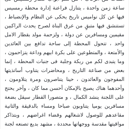
ساعة زمن واحدة ، يتنازل فراعنة إدارة محطة رمسيس
فيها عن كل نواميس تاريخ يحكى عن النظام والإنضباط ،
تستنشق فيها متبقٍ من عرق البناة لصرح يحدث الراكبين
مقيمين ومسافرين عن دولة ، ولزحمة مولد بقطار الامل
واحد ، تتحول المحطة إلى ساحة تدافع بين العائدين
والأمتعة ، والمتطوعين على بكرة ابيهم وداعة يتزاحمون ،
وما يتبدى لكم من ربكة وجلبة فى جنبات المحطة ، إنما
بعض من صناعة التاريح ، ومحاضرات يتناوب أساتذيتها
المفوجون والعائدون ، حينا يتناصرون ومرة يتلاومون ،
وأحدهما هناك يصيح بالإمكان أحسن مما كان ، وآخر يحتج
على اللجنة ينشد الكمال ، و متصورا القطار سيقل بضعة
مسافرين يوميا يتناوبون صباحا ومساء بالدقيقة والثانية
مقاعدهم للوصول لاشغالهم وقضاء اغراضهم ، وبتذاكر
مواقيتها مقدسة ووجهاتها محددة ، مشهد بديع تصنعه لجنة