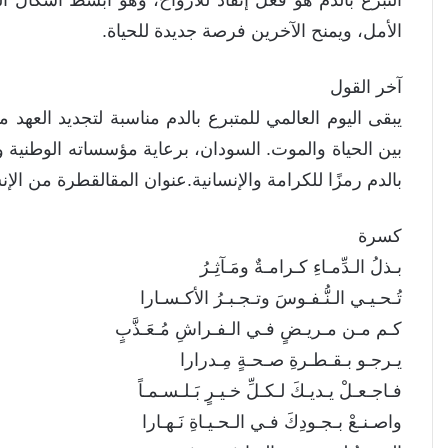
الأمل، ويمنح الآخرين فرصة جديدة للحياة.
آخر القول
يبقى اليوم العالمي للمتبرع بالدم مناسبة لتجديد العهد 
بين الحياة والموت. السودان، برعاية مؤسساته الوطنية 
بالدم رمزًا للكرامة والإنسانية.عنوان المقالقطرة من الإنس
كسرة
بـذلُ الـدِّمـاءِ كـرامـةٌ ومَـآثِـرُ
تُـحـيـي الـنُّـفـوسَ وتـجـبـرُ الأكـسـارا
كـم مـن مـريـضٍ فـي الـفـراشِ مُـعَـذَّبٍ
يـرجـو بـقـطـرةِ صـحـةٍ مِـدرارا
فـاجـعـلْ يـديـكَ لـكـلِّ خـيـرٍ بَـلـسـمـاً
واصـنـعْ بـجـودِكَ فـي الـحـيـاةِ نَـهـارا