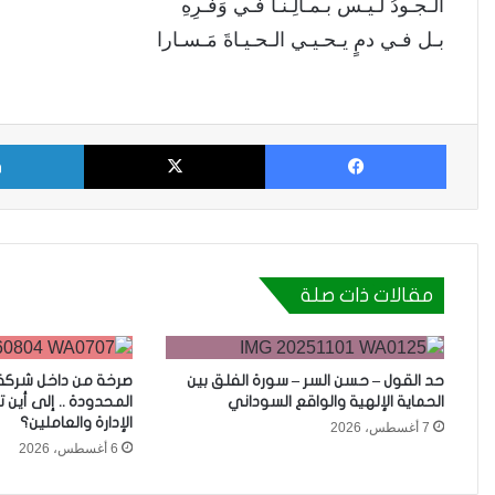
الـجـودُ لـيـس بـمـالِـنـا فـي وَفـرِهِ
بـل فـي دمٍ يـحـيـي الـحـيـاةَ مَـسـارا
فيسبوك
X
مقالات ذات صلة
حد القول – حسن السر – سورة الفلق بين
صرخة من داخل شركة 
الحماية الإلهية والواقع السوداني
المحدودة .. إلى أين 
الإدارة والعاملين؟
7 أغسطس، 2026
6 أغسطس، 2026