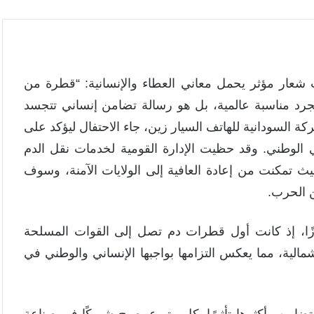
حت شعار مؤثر يحمل معاني العطاء والإنسانية: “قطرة من
يس مجرد مناسبة عالمية، بل هو رسالة تضامن إنساني تتجسد
كة السودانية للهاتف السيار زين، جاء الاحتفال ليؤكد على
ي الوطني. وقد حظيت الإدارة القومية لخدمات نقل الدم
ث تمكنت من إعادة العافية إلى الولايات الآمنة، وسوف
ن الحرب.
بارزًا، إذ كانت أول قطرات دم تصل إلى القوات المسلحة
شمالية، مما يعكس التزامها بواجبها الإنساني والوطني في
تضامن وأكثرها تأثيرًا. كل متبرع يصبح شريكًا في صناعة