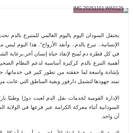
يحتفل السودان اليوم باليوم العالمي للمتبرع بالدم ت
الإنسانية.. تبرع بالدم.. وأنقذ الأرواح”. هذا اليوم ل
في كل قطرة دم تُمنح لإنقاذ حياة إنسان آخر.برعاية الشر
أهمية التبرع بالدم كركيزة أساسية لدعم النظام الصح
بإشادة واسعة لما حققته من تطور كبير في خدماتها، حي
تمتد جهودها لتشمل دارفور وبقية المناطق التي عانت م
الإدارة القومية لخدمات نقل الدم لعبت دورًا وطنيًا 
السودانية أثناء معركة الكرامة عبر فرعها في الولاية ال
آن واحد.
التبرع بالدم هو فعل إنقاذ للأرواح، وهو أبسط أشكال ال