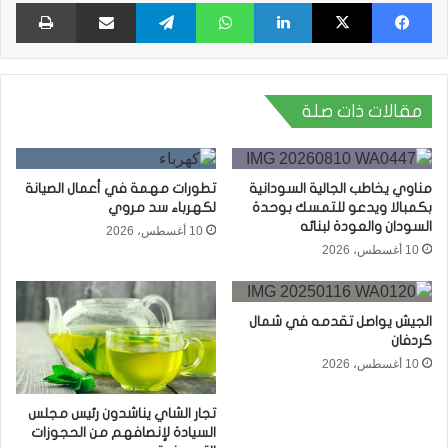
فيسبوك
X
لينكدإن
واتساب
تيلقرام
مشاركة عبر البريد
طبا
مقالات ذات صلة
مناوي يخاطب الجالية السودانية
تطورات مهمة في أعمال الصيانة
بكمبالا ويدعو للتمسك بوحدة
لكهرباء سد مروي
السودان والعودة لبنائه
10 أغسطس، 2026
10 أغسطس، 2026
الجيش يواصل تقدمه في شمال
كردفان
10 أغسطس، 2026
​تجار الشاي يناشدون رئيس مجلس
السيادة لإنصافهم من الحجوزات