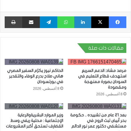
فيسبوك
X
لينكدإن
واتساب
تيلقرام
مشاركة عبر البريد
طبا
مقالات ذات صلة
مرصد مشاد: الدعم السريع
الحاكم نيوز يكرّم السفير المصري
استهدف قطاع التعليم في
هاني صلاح بدرع الوفاء والتقدير
السودان بصورة ممنهجة
في بورتسودان
ومقصودة
8 أغسطس، 2026
8 أغسطس، 2026
بعد 21 عام من تشييده .. حكومة
وزير الموارد البشريةوالرعاية
بحر أبيض تبث الروح في
الإجتماعية : محلية ريفي وسط
مستشفي دكتور عمر نور الدائم
القضارف تستحق أكبر المشروعات