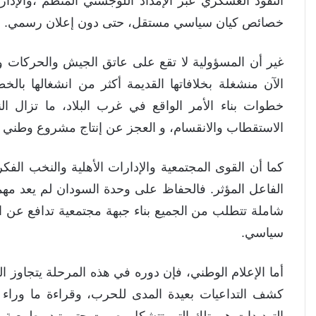
النفوذ العسكري عبر الإمداد اللوجستي المنظم ،والإدارة
خصائص كيان سياسي مستقل، حتى دون إعلان رسمي.
غير أن المسؤولية لا تقع على عاتق الجيش والحركات وح
الآن منشغلة بخلافاتها القديمة أكثر من انشغالها بالخط
خطوات بناء الأمر الواقع في غرب البلاد، ما تزال
الاستقطاب والانقسام، و العجز عن إنتاج مشروع وطني جا
كما أن القوى المجتمعية والإدارات الأهلية والنخب الف
الفاعل المؤثر. فالحفاظ على وحدة السودان لم يعد مه
شاملة تتطلب من الجميع بناء جبهة مجتمعية تدافع عن 
سياسي.
أما الإعلام الوطني، فإن دوره في هذه المرحلة يتجاوز ا
كشف التداعيات بعيدة المدى للحرب، وقراءة ما وراء الوق
التهديدات هي تلك التي تتشكل بصمت حتى تبدو طبيعية و