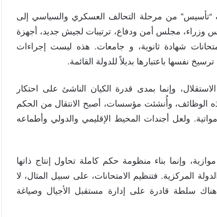
وبي في فبراير 2025، انتقل تحالف “تأسيس” من مرحلة التحالف العسكري والسياسي إلى
وزراء، مجلس أمن ودفاع، ترتيبات لجيش جديد، أجهزة
حانات شهادة ثانوية، و جامعات. هذه ليست إجراءات
نفسها باعتبارها بديلاً للدولة القائمة.
لاستقلال، وإنما بمدى قدرة الكيان الناشئ على احتكار
ه الوظائف، وأُنشئت مؤسسات، أصبح الانتقال من الحكم
اتية. ولعل أجندات المحيط الإقليمي والدولي وأطماعه
ية، وإنما بناء منظومة حكم كاملة تحاول إنتاج ذاتها
لدولة المركزية. فتنظيم الامتحانات، على سبيل المثال، لا
هناك سلطة قادرة على إدارة مستقبل الأجيال وصياغة