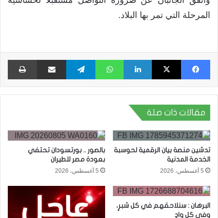
واتفق الجانبان عن ضرورة التواصل مستقبلاً لحساسية
المرحلة التي تمر بها البلاد.
فيسبوك
X
لينكدإن
واتساب
تيلقرام
مشاركة عبر البريد
طبا
مقالات ذات صلة
تدشين منصة بيان الرقمية لحوسبة
بالصور .. بورتسودان تحتفي
الخدمة المدنية
بعودة مصر للطيران
5 أغسطس، 2026
5 أغسطس، 2026
البرهان : سنلاحقهم في كل شبرٍ،
وفي كل وادٍ