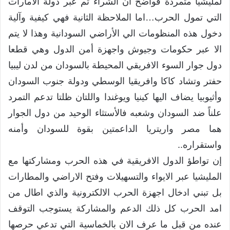
لمليشيا متمردة فواضح ان الشراء تم عبر دولة الامارات
التي تمول الحرب…اما الملاحظة الثانية فهي كيفية وآلية
دخول هذه المنظومات الي الأراضي السودانية وهذا لا يتم
الا عبر حكومات وجيوش واجهزة أمن الدول وهي قطعا
دول جوار السوء الافريقي المحيطة بالسودان من لدن ليبيا
حفتر وتشاد كاكا وافريقيا الوسطي ودولة جنوب السودان
وأثيوبيا يضاف اليها كينيا ويوغندا واللتان ظلتا تدعم التمرد
علناً ضد السودان وشعبه فالأستثاء الوحيد من دول الجوار
هما مصر واريتريا الداعمتين بقوة للسودان وأمنه
واستقراره..
إن تواطؤ الدول الافريقية في هذه الحرب ومشاركتها مع
المليشيا عبر الايواء والتسهيلات وفتح الاراضي والمطارات
بل تبني ادخال اجهزة الحرب الالكترونية والذي اطال من
امد الحرب كل ذلك الدعم والمشاركة يستوجب التوقف
عنده من قبل ما عرف الان بالخماسية التي تدعي حرصها