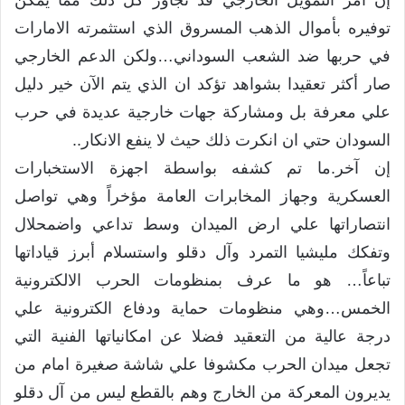
إن امر التمويل الخارجي قد تجاوز كل ذلك مما يمكن
توفيره بأموال الذهب المسروق الذي استثمرته الامارات
في حربها ضد الشعب السوداني…ولكن الدعم الخارجي
صار أكثر تعقيدا بشواهد تؤكد ان الذي يتم الآن خير دليل
علي معرفة بل ومشاركة جهات خارجية عديدة في حرب
السودان حتي ان انكرت ذلك حيث لا ينفع الانكار..
إن آخر.ما تم كشفه بواسطة اجهزة الاستخبارات
العسكرية وجهاز المخابرات العامة مؤخراً وهي تواصل
انتصاراتها علي ارض الميدان وسط تداعي واضمحلال
وتفكك مليشيا التمرد وآل دقلو واستسلام أبرز قياداتها
تباعاً… هو ما عرف بمنظومات الحرب الالكترونية
الخمس…وهي منظومات حماية ودفاع الكترونية علي
درجة عالية من التعقيد فضلا عن امكانياتها الفنية التي
تجعل ميدان الحرب مكشوفا علي شاشة صغيرة امام من
يديرون المعركة من الخارج وهم بالقطع ليس من آل دقلو