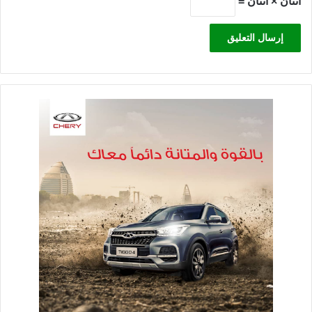
اثنان × اثنان =