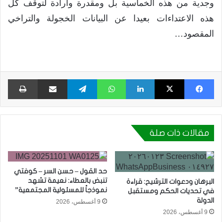
وجدية من هذه الخماسية بل ومقدرة وارادة لتوقف كل
هذه الاعتداءات بعيدا عن البيانات الخجولة والتراخي
المقصود…
فيسبوك
X
لينكدإن
واتساب
تيلقرام
مشاركة عبر البريد
طبا
مقالات ذات صلة
حد القول – حسن السر – كوفتي
تنبض بالعطاء: نعيمة تشهد
البرهان ودعوات الترشيح: قراءة
نموذجاً للمسئولية المجتمعية”
في تحديات الحكم ومستقبل
الدولة
9 أغسطس، 2026
9 أغسطس، 2026