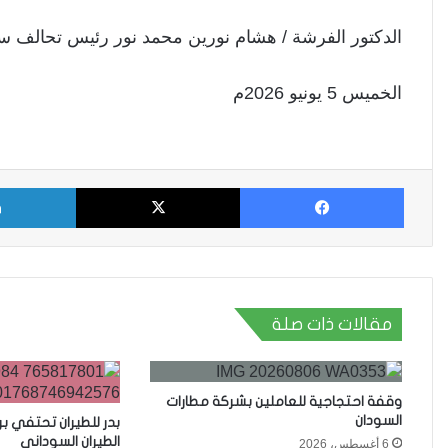
الدكتور الفرشة / هشام نورين محمد نور رئيس تحالف سو
الخميس 5 يونيو 2026م
فيسبوك
X
مقالات ذات صلة
وقفة احتجاجية للعاملين بشركة مطارات
السودان
بدر للطيران تحتفي ب
الطيران السوداني
6 أغسطس، 2026