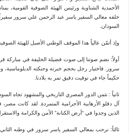
الأحمدية الشناوية ورئيس الهيئة الصوفية القومية، بمن
خلفه معالي السفير ياسر عبد الرحمن علي سرور سفيراً 
السودان.
وإذ أثمّن عالياً هذا الموقف الوطني الأصيل للهيئة الصوفية
أولاً: نضم صوتنا إلى صوت فضيلة الخليفة في مباركة قر
سرور. فاختيار رجل بحجم خبرته وحنكته الدبلوماسية، ودر
حكيماً جاء في توقيت دقيق تمر به بلادنا.
ثانياً : نثمن الدور المصري التاريخي والمشهود تجاه السو
آل دقلو الأرهابية الأجرامية المتمردة. لقد كانت مصر، قيا
الذين وجدوا في “أرض الكنانة” الأمن والكرامة والاستقر
ثالثاً: نرحب بمعالي السفير ياسر سرور في وطنه الثان