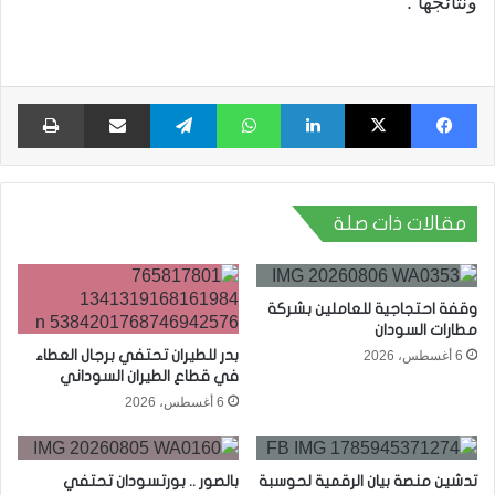
ونتائجها .
فيسبوك
X
لينكدإن
واتساب
تيلقرام
مشاركة عبر البريد
طبا
مقالات ذات صلة
وقفة احتجاجية للعاملين بشركة
مطارات السودان
بدر للطيران تحتفي برجال العطاء
6 أغسطس، 2026
في قطاع الطيران السوداني
6 أغسطس، 2026
تدشين منصة بيان الرقمية لحوسبة
بالصور .. بورتسودان تحتفي