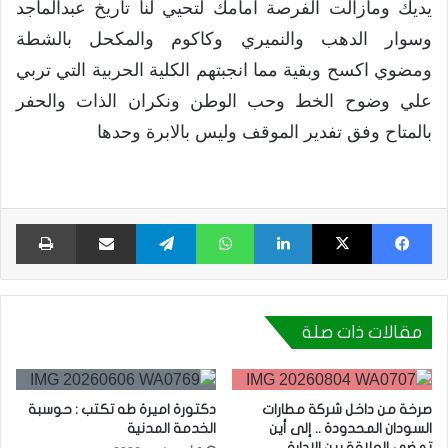
يديك ومازالت الفرصة امامك لتحيي لنا تاريخ عبدالماجد
وسوار الدهب والنميري وكاكوم والمكحل بالشطة
ومضوي اكسح وبقية مما انجبتهم الكلية الحربية التي تربي
علي وضوح الخط وحب الوطن ونكران الذات والحفر
بالمتاح وفق تفدير الموقف وليس بالابرة وحدها
فيسبوك
X
لينكدإن
واتساب
تيلقرام
مشاركة عبر البريد
طبا
مقالات ذات صلة
صرخة من داخل شركة مطارات
دكتورة اميرة طه تكتب : حوسبة
السودان المحدودة .. إلى أين
الخدمة المدنية
تمضي العلاقة بين الإدارة