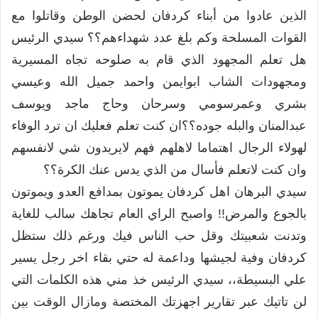
الذين عادوا من أبناء كردفان لحضن الوطن وقاتلوا مع
القوات المسلحة وكم بلغ عدد شهداءهم؟؟ سيدي الرئيس
هل تعلم المجهود الذي قام به صلوحه تجاه المسيرية
ومجهودات الشاب ابوايمن واحمد جميل الله وعيسي
بشري وعمرسومي وسرحان وحاج ماجد ويوسف
عبدالمنان والبله جوده؟؟ان كنت تعلم فعليك ان ترد الوفاء
لهولاء الرجال اهتماما لاهلهم فهم لايريدون شي لانفسهم
وان كنت لاتعلم فأسال من الذي يدس عنك الكرة؟؟
سيدي البرهان اهل كردفان يموتون بمدافع العدو ويموتون
بالجوع والمرض!! واصبح الراي العام تجاهك سالب للغاية
وتدنت شعبيتك وقل حب الناس فيك ورغم ذلك ستظل
كردفان وفية لجيشها وداعمة له حتي بقاء اخر رجل يسير
علي البسيطة،، سيدي الرئيس خذ مني هذه الكلمات التي
لن تاتيك عبر تقارير اجهزتك المختصة ومازال الوقت بين