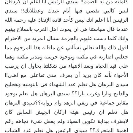
كلماته من به الصمم!! سبدي الرئيس أنا أعلم ان كردفان
ليس كالتي تقضي فيها أيام عيدك وعطلاتك!! سيدي
الرئيس أنا اعلم انك ليس كأحد قادة الإنقاذ عليه رحمة الله
عندما قال سياستنا هي ان يموت اهل الغرب بالسلاح بينهم
وانك كلما دست عليهم بالجزمة ستنال المزيد من الاحترام
اقول ذلك والله تعالي يسألني عن ماقاله هذا المرحوم مما
جعلني اضاربه في مكتبه وبوجود حرسه ومدير مكتبه وهما
علي قيد الحياة وبعد الانتهاء من شكلتتا يحاول ان يرطب
الأجواء بأنه كان يريد أن يعرف مدي تفاعلي مع اهلي!!
سيدي البرهان هل تعلم عدد الشهداء في بابنوسه وهجليج
والدلنج وبارا وغرب بارا؟؟ سيدي البرهان هل تعلم بوجود
مقابر جماعية في ريفي الرهد وام روابه؟؟سيدي البرهان
هل تعلم ان رئيس هيئة اركان الجيش السابق كان
لايعترف ببداية تكوين الصياد ولم يفعل شيء تجاهه رغم
اهمية المتحرك؟؟ سيدي الرئيس هل تعلم عدد الشباب