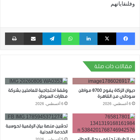
وفلنقاياتهم
فيسبوك
X
لينكدإن
واتساب
تيلقرام
مشاركة عبر البريد
طبا
مقالات ذات صلة
ديوان الزكاة يفوج 8700 مواطن
وقفة احتجاجية للعاملين بشركة
سوداني من القاهرة
مطارات السودان
6 أغسطس، 2026
6 أغسطس، 2026
تدشين منصة بيان الرقمية لحوسبة
الخدمة المدنية
بدر للطيران تحتفي برجال العطاء
5 أغسطس، 2026