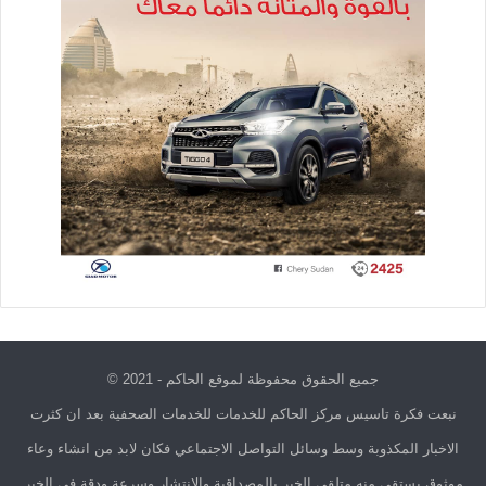
جميع الحقوق محفوظة لموقع الحاكم - 2021 ©
نبعت فكرة تاسيس مركز الحاكم للخدمات للخدمات الصحفية بعد ان كثرت
الاخبار المكذوبة وسط وسائل التواصل الاجتماعي فكان لابد من انشاء وعاء
موثوق يستقي منه متلقي الخبر بالمصداقية والانتشار وسرعة ودقة في الخبر