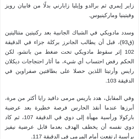
زاير إيمري ثم برالدو وإيليا زابارني بدلًا من فابيان رويز
وفيتينيا وماركينيوس.
وسدد مادويكي في الشباك الجانبية بعد ركنيتين متتاليتين
(ق93)، قبل أن يطالب الجانرز بركلة جزاء في الدقيقة
102 إثر سقوط مادويكي تحت ضغط من باتشو، لكن
الحكم رفض احتساب أي شيء، ما أثار احتجاجات ديكلان
رايس وأرتيتا اللذين حصلا على بطاقتين صفراوين في
الدقيقة 103.
وفي المقابل، هدد باريس مرمى دافيد رايا أكثر من مرة،
أبرزها عندما أنقذ الحارس فرصة خطيرة بعد عرضية
باركولا ورأسية مهيأة إلى دوي في الدقيقة 107، ثم كاد
دوي نفسه أن يخطف الهدف بعدما قابل عرضية نيفيز
برأسية ارتفعت أمام المرمى في الدقيقة 117.