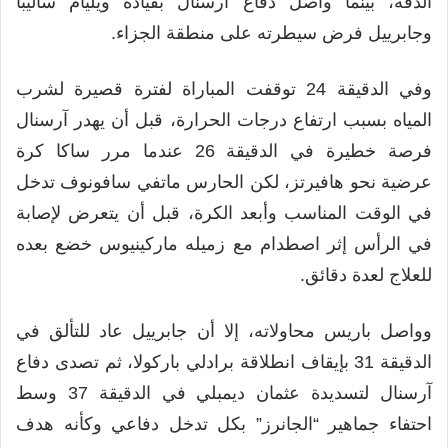
الدقة، بينما واصل دفاع آرسنال بقيادة ويليام ساليبا
وجابرييل فرض سيطرته على منطقة الجزاء.
وفي الدقيقة 24 توقفت المباراة لفترة قصيرة لشرب
المياه بسبب ارتفاع درجات الحرارة، قبل أن يهدر آرسنال
فرصة خطيرة في الدقيقة 26 عندما مرر ساكا كرة
عرضية نحو هافيرتز، لكن الحارس ماتفي سافونوف تدخل
في الوقت المناسب وأبعد الكرة، قبل أن يتعرض لإصابة
في الرأس إثر اصطدام مع زميله ماركينيوس خضع بعده
للعلاج لعدة دقائق.
وواصل باريس محاولاته، إلا أن جابرييل عاد للتألق في
الدقيقة 31 بإيقاف انطلاقة برادلي باركولا، ثم تصدى دفاع
آرسنال لتسديدة عثمان ديمبلي في الدقيقة 37 وسط
احتفاء جماهير “الجانرز” بكل تدخل دفاعي وكأنه هدف