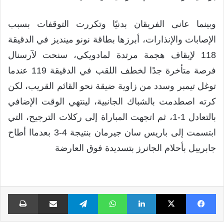
وبينما عانى الفريقان بدنيًا وتكررت التوقفات بسبب
الإصابات والإنذارات، أبرزها بطاقة نونو مينديز في الدقيقة
118 لإيقاف هجمة مرتدة لمادويكي، سنحت لآرسنال
فرصة متأخرة جدًا لخطف اللقب في الدقيقة 119 عندما
توغل تيمبر وسدد من زاوية ضيقة نحو القائم القريب، لكن
كرته اصطدمت بالشباك الجانبية، لينتهي الوقت الإضافي
بالتعادل 1-1، ثم اتجهت المباراة إلى ركلات الترجيح، التي
ابتسمت إلى باريس سان جيرمان بنتيجة 4-3 بعدماا أطاح
جابرييل بأحلام الجانرز بتسديدة فوق العارضة
فيسبوك
X
لينكدإن
واتساب
تيلقرام
مشاركة عبر البريد
طبا