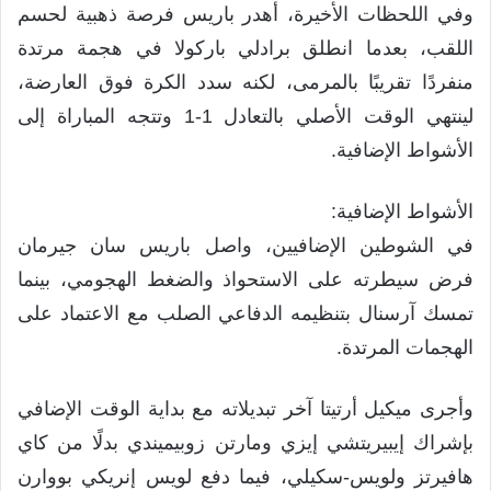
وفي اللحظات الأخيرة، أهدر باريس فرصة ذهبية لحسم
اللقب، بعدما انطلق برادلي باركولا في هجمة مرتدة
منفردًا تقريبًا بالمرمى، لكنه سدد الكرة فوق العارضة،
لينتهي الوقت الأصلي بالتعادل 1-1 وتتجه المباراة إلى
الأشواط الإضافية.
الأشواط الإضافية:
في الشوطين الإضافيين، واصل باريس سان جيرمان
فرض سيطرته على الاستحواذ والضغط الهجومي، بينما
تمسك آرسنال بتنظيمه الدفاعي الصلب مع الاعتماد على
الهجمات المرتدة.
وأجرى ميكيل أرتيتا آخر تبديلاته مع بداية الوقت الإضافي
بإشراك إيبيريتشي إيزي ومارتن زوبيميندي بدلًا من كاي
هافيرتز ولويس-سكيلي، فيما دفع لويس إنريكي بووارن