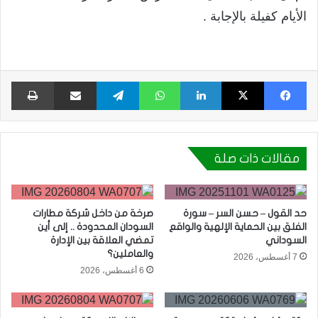
الأيام كفيلة بالإجابة .
فيسبوك
X
لينكدإن
واتساب
تيلقرام
مشاركة عبر البريد
طبا
مقالات ذات صلة
حد القول – حسن السر – سورة
صرخة من داخل شركة مطارات
الفلق بين الحماية الإلهية والواقع
السودان المحدودة .. إلى أين
السوداني
تمضي العلاقة بين الإدارة
والعاملين؟
7 أغسطس، 2026
6 أغسطس، 2026