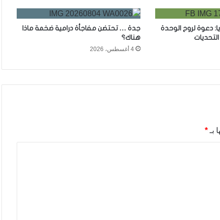
ا: دعوة لروح الوحدة
جدة … تحتضن مفاجأة درامية ضخمة ماذا
لتحديات
هناك؟
4 أغسطس، 2026
 بـ
*