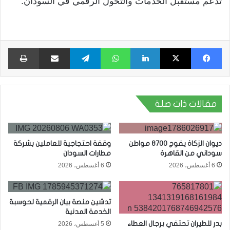
تدعم مستقبل الخدمات والتحول الرقمي في السودان.
فيسبوك
X
لينكدإن
واتساب
تيلقرام
مشاركة عبر البريد
طبا
مقالات ذات صلة
ديوان الزكاة يفوج 8700 مواطن
وقفة احتجاجية للعاملين بشركة
سوداني من القاهرة
مطارات السودان
6 أغسطس، 2026
6 أغسطس، 2026
تدشين منصة بيان الرقمية لحوسبة
الخدمة المدنية
بدر للطيران تحتفي برجال العطاء
5 أغسطس، 2026