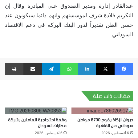
عبدالقادر إدارة ومدير الصندوق على المبادرة وقال إن
التكريم قلادة شرف لموسستهم وانهم دائما سيكونون عند
حسن الظن تقديراً لدور البنك البركة في دعم الاقتصاد
السوداني.
فيسبوك
X
لينكدإن
واتساب
تيلقرام
مشاركة عبر البريد
طبا
مقالات ذات صلة
ديوان الزكاة يفوج 8700 مواطن
وقفة احتجاجية للعاملين بشركة
سوداني من القاهرة
مطارات السودان
6 أغسطس، 2026
6 أغسطس، 2026