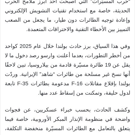
“حرب المسيّرات” التي أصبحت أحد أبرز ملامح الحرب
الحديثة، خاصة مع استخدام تقنيات التشويش الإلكتروني
وإعادة توجيه الطائرات دون طيار، ما يجعل من الصعب
التمييز بين الأخطاء التقنية والاختراقات المتعمدة.
وفي هذا السياق، برز حادث بولندا خلال عام 2025 كواحد
من أخطر التطورات، بعدما أعلنت وارسو رصد دخول ما لا
يقل عن 19 طائرة مسيّرة قادمة من بيلاروسيا، تبين لاحقًا
أنها نسخ غير مسلحة من طائرات “شاهد” الإيرانية. وردّت
بولندا بإقلاع مقاتلات F-16 مدعومة بطائرات F-35 تابعة
لدول حليفة، وتمكنت من إسقاط عدد منها.
وكشف الحادث، بحسب خبراء عسكريين، عن فجوات
واضحة في منظومة الإنذار المبكر الأوروبية، خاصة فيما
يتعلق بالتعامل مع الطائرات المسيّرة منخفضة التكلفة،