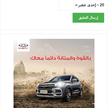
20 − إحدى عشر =