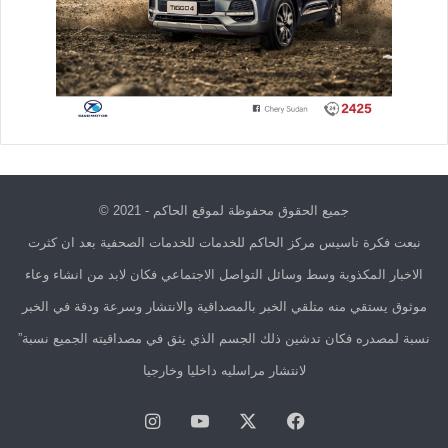
جميع الحقوق محفوظة لموقع الحاكم - 2021 ©
نبعت فكرة تاسيس مركز الحاكم للخدمات للخدمات الصحفية بعد ان كثرت
الاخبار المكذوبة وسط وسائل التواصل الاجتماعي فكان لابد من انشاء وعاء
موثوق يستقي منه متلقي الخبر بالمصداقية والانتشار وسرعة ودقة في الخبر
نسبة لمصدره فكان تدشين ذلك الجسم الذي يثق في مصداقيته الجميع نسبة”
لانتشار مراسليه داخليا وخارجيا
فيسبوك
X
يوتيوب
انستقرام