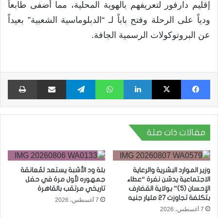
إقليم دارفور لتعريفهم بالهوية المحلية، مما أضفى طابعاً
ودياً على الرحلة وفتح باباً لـ “الدبلوماسية الشعبية” بعيداً
عن البروتوكولات الرسمية الجافة.
فيسبوك
X
لينكدإن
واتساب
تيلقرام
مشاركة عبر البريد
طبا
مقالات ذات صلة
وزير الموارد البشرية والرعاية
بلة ود الأشبة يستعد لمُعانقة
الاجتماعية يدشن نفرة “عطاء
جمهوره لأول مرة في حفل
الإحسان (5)” بولاية القضارف
تاريخي مرتقب بالقاهرة
بتكلفة تجاوزت 27 مليار جنيه
7 أغسطس، 2026
7 أغسطس، 2026