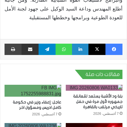
والبرامج لاستيعاب القوة الشبابية الضاربة. ومن جانبه
أطلع المهندس وداعة السيد الوكيل على جهود لجنة الأمل
للعودة الطوعية وبرامجها وخططها المستقبلية
فيسبوك
X
لينكدإن
واتساب
تيلقرام
مشاركة عبر البريد
طبا
مقالات ذات صلة
بلة ود الأشبة يستعد لمُعانقة
جمهوره لأول مرة في حفل
عاجل: إعفاء وزير في حكومة
تاريخي مرتقب بالقاهرة
كامل ادريس ومسؤول اخر
7 أغسطس، 2026
7 أغسطس، 2026