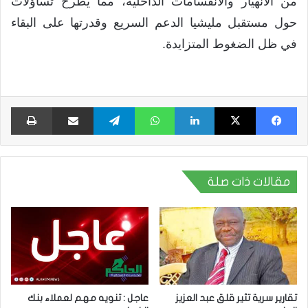
من الانهيار والانقسامات الداخلية، مما يطرح تساؤلات
حول مستقبل مليشيا الدعم السريع وقدرتها على البقاء
في ظل الضغوط المتزايدة.
فيسبوك
X
لينكدإن
واتساب
تيلقرام
مشاركة عبر البريد
طبا
مقالات ذات صلة
تقارير سرية تثير قلق عبد العزيز
عاجل : تنويه مهم لعملاء بنك