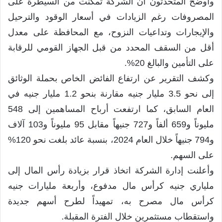
وأوضح المتحدثون أن الشركة تمكنت من السيطرة على
المصروفات رغم الزيادات في أسعار الوقود والترحيل
والإيجارات وتداعيات النزوح، مع المحافظة على معدل
أقل من السقف المحدد من قبل الجهاز القومي للرقابة
على التأمين والبالغ 20%.
وكشف التقرير عن ارتفاع الفائض الخاص بحملة الوثائق
إلى نحو 3.5 مليار جنيه مقارنة بنحو 1.2 مليار جنيه في
العام السابق، كما ارتفعت أرباح المساهمين إلى 548
مليوناً و659 ألفاً و727 جنيهاً مقابل 95 مليوناً و103 آلاف
و794 جنيهاً خلال العام 2024، بنسبة عائد بلغت نحو 120%
على السهم.
وأعلنت إدارة الشركة اتخاذ قرار بزيادة رأس المال إلى
ملياري جنيه كرأس مال مدفوع، وأربعة مليارات جنيه
كرأس مال مصرح به، تمهيداً لطرح أسهم جديدة
واستقطاب مستثمرين خلال الفترة المقبلة.