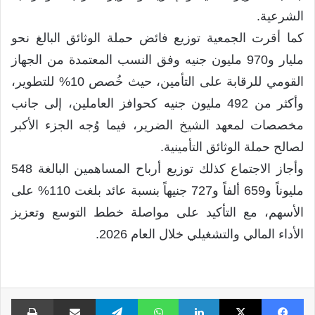
الشرعية.
كما أقرت الجمعية توزيع فائض حملة الوثائق البالغ نحو
مليار و970 مليون جنيه وفق النسب المعتمدة من الجهاز
القومي للرقابة على التأمين، حيث خُصص 10% للتطوير،
وأكثر من 492 مليون جنيه كحوافز العاملين، إلى جانب
مخصصات لمعهد الشيخ الضرير، فيما وُجه الجزء الأكبر
لصالح حملة الوثائق التأمينية.
وأجاز الاجتماع كذلك توزيع أرباح المساهمين البالغة 548
مليوناً و659 ألفاً و727 جنيهاً بنسبة عائد بلغت 110% على
الأسهم، مع التأكيد على مواصلة خطط التوسع وتعزيز
الأداء المالي والتشغيلي خلال العام 2026.
فيسبوك
X
لينكدإن
واتساب
تيلقرام
مشاركة عبر البريد
طبا