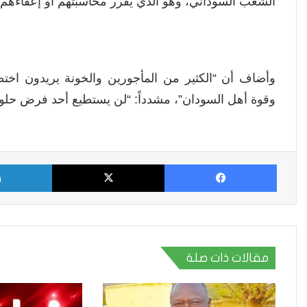
الشعب السوداني، وهو الذي يقرر محاسبتهم أو إعفاءهم”
وأضاف أن “الكثير من المأجورين والخونة يريدون اختط
وقوة أهل السودان”، مشدداً: “لن يستطيع أحد فرض حلول
فيسبوك
X
مقالات ذات صلة